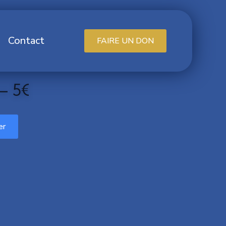
Contact
FAIRE UN DON
– 5€
er