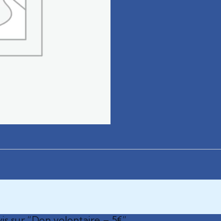
vis sur “Don volontaire – 5€”