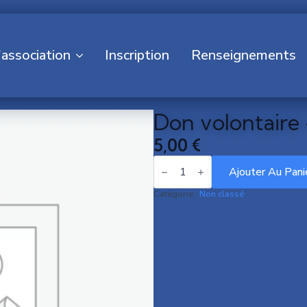
'association
Inscription
Renseignements
Don volontaire 
5,00
€
quantité
de
Ajouter Au Pani
Don
volontaire
Catégorie :
Non classé
-
5€